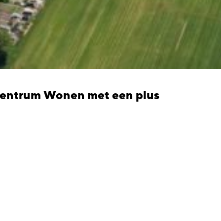
Centrum Wonen met een plus
Centrum Wonen met een plu
t centrum worden 70 huurappartementen gebouwd.
rken: Bevingsbestendig, gasloos, energiezuinig, voor één en twee-persoonsh
roject Wonen met een plus wordt mede mogelijk gemaakt door een bijdrage va