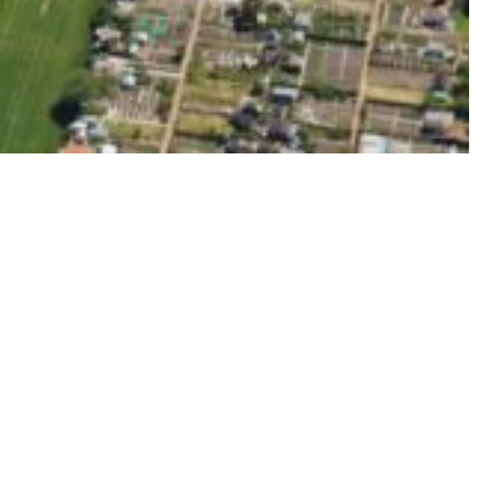
s
uishoudens, voor jong en oud, met of zonder hulpvraag.
n Kansrijk Groningen.