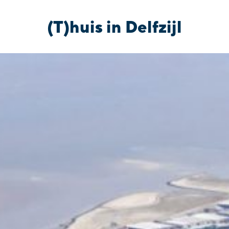
(T)huis in Delfzijl