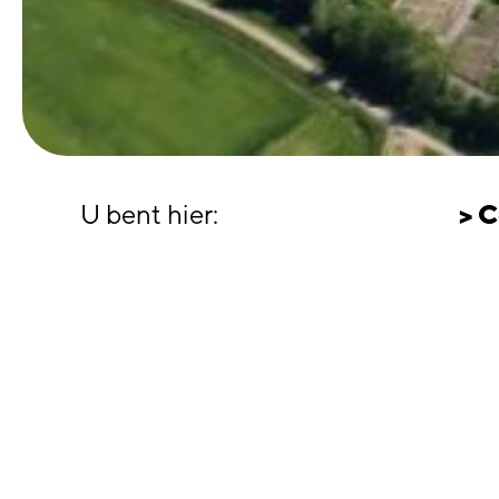
U bent hier:
> 
KIES HIERONDER
> 
UW TOEKOMSTIGE
WOONLOCATIE
In he
Jan Ligthart
Kenme
Het p
Landenbuurt fase 1