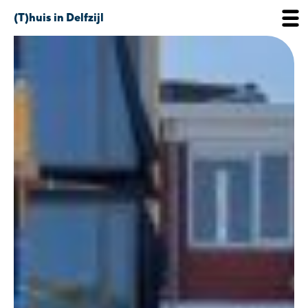
(T)huis in Delfzijl