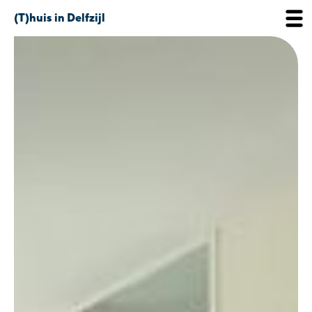
(T)huis in Delfzijl