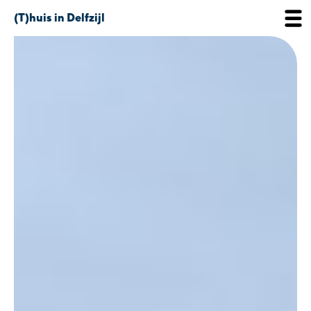
(T)huis in Delfzijl