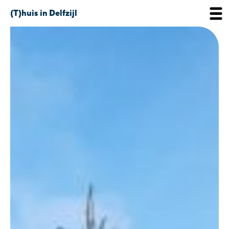
(T)huis in Delfzijl