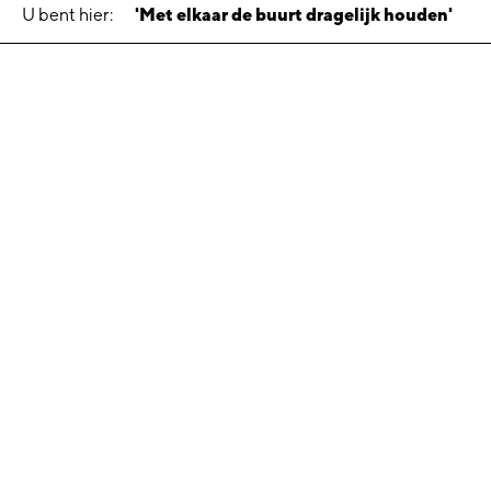
U bent hier:
'Met elkaar de buurt dragelijk houden'
‘Met elkaar de buurt
dragelijk houden’
23 november 2020
Vrijwel alle nieuwbouwlocaties in Delfzijl grenzen aan
bestaande woningen. Dat er om hen heen gebouwd wordt
is voor omwonenden wel even wennen. Bovendien geeft
de bouw overlast. Hoe gaan huidige bewoners daar mee
om?
Veiligheid is nummer één