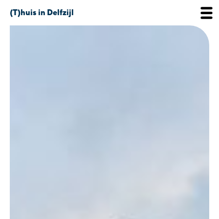
(T)huis in Delfzijl