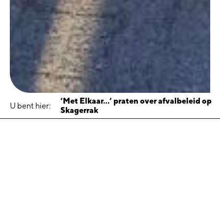
‘Met Elkaar…’ praten over afvalbeleid op
U bent hier:
Skagerrak
‘Met Elkaar…’ praten over
afvalbeleid op Skagerrak