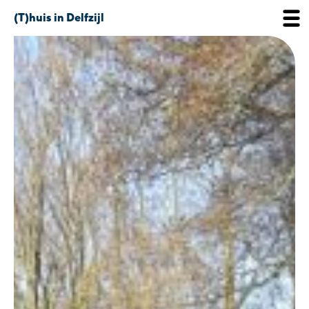
(T)huis in Delfzijl