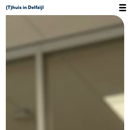
(T)huis in Delfzijl