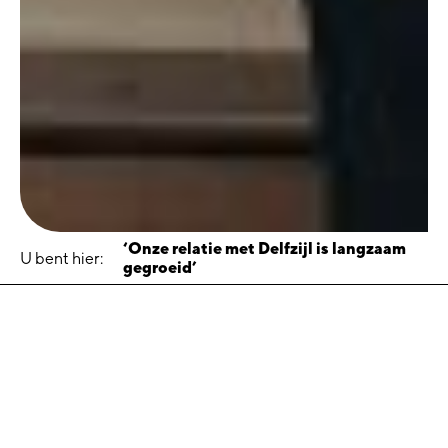
‘Onze relatie met Delfzijl is langzaam
U bent hier:
gegroeid’
‘Onze relatie met Delfzijl