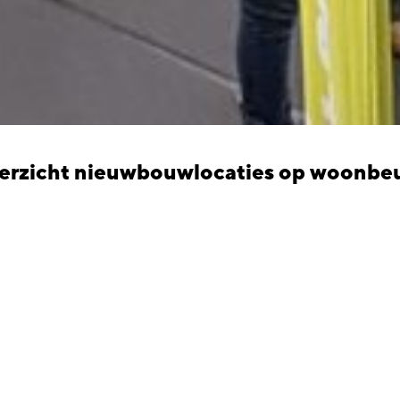
erzicht nieuwbouwlocaties op woonbe
erzicht nieuwbouwlocaties 
ovember 2022
emeente organiseert in samenwerking met woningcorporatie A
platenbuurt op 25 en 26 november de woonbeurs (T)huis in De