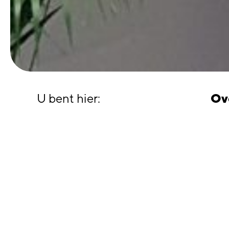
U bent hier:
Ov
KIES HIERONDER
Ov
UW TOEKOMSTIGE
WOONLOCATIE
11 n
Jan Ligthart
De g
Zand
Landenbuurt fase 1