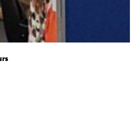
urs
op woonbeurs
cantus en de Belangengroep Versterking
lfzijl. Op de woonbeurs worden geen woningen