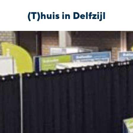
(T)huis in Delfzijl