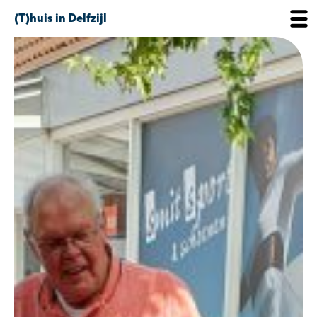
(T)huis in Delfzijl