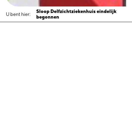
Sloop Delfzichtziekenhuis eindelijk
U bent hier:
begonnen
Sloop Delfzichtziekenhuis
eindelijk begonnen
15 juli 2021
De sloop van het voormalige Delfzicht ziekenhuis in Delfzijl
is officieel begonnen. Wethouder Annalies Usmany gaf
maandagochtend 5 juli het startsein. Dat deed zij door een
drilboor te overhandigen aan directeur Jorrit Scheffer van