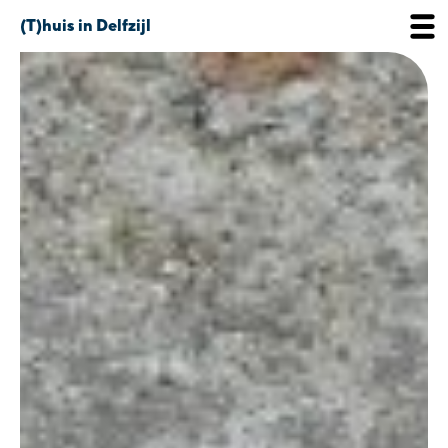
(T)huis in Delfzijl