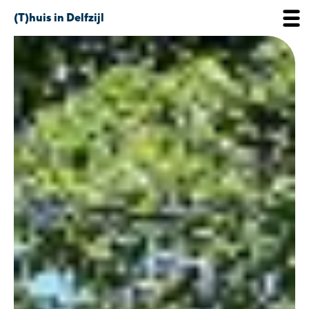
(T)huis in Delfzijl