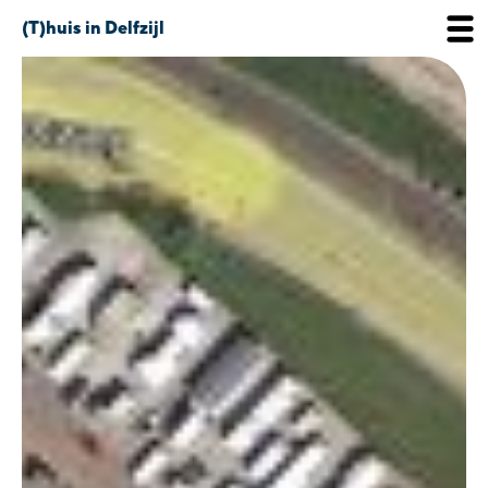
(T)huis in Delfzijl